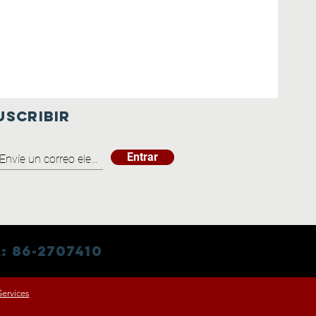
USCRIBIR
Entrar
 86-2707410
ervices