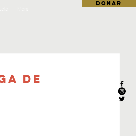
DONAR
acto
More
ga de