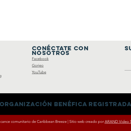
Conéctate con
S
nosotros
Facebook
Gorjeo
YouTube
g
organización benéfica registrada:
cance comunitario de Caribbean Breeze | Sitio web creado por
ARAND Video S