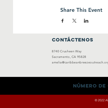
Share This Event
Contáctenos
8740 Crusheen Way
Sacramento, CA 95828
amelia@caribbeanbreezeoutreach.or
Número de 
© 2022 Al