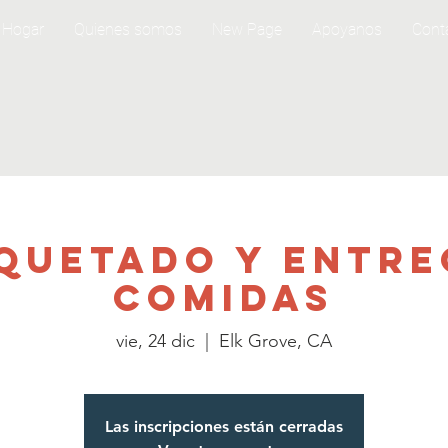
Hogar
Quienes somos
New Page
Apoyanos
Cont
quetado y entre
comidas
vie, 24 dic
  |  
Elk Grove, CA
Las inscripciones están cerradas