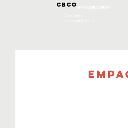
CBCO
BRISA DEL CARIBE
Alcance
comunitario
Empa